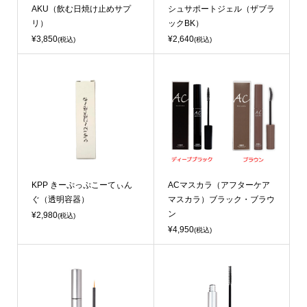
AKU（飲む日焼け止めサプ
シュサポートジェル（ザブラ
リ）
ックBK）
¥3,850
¥2,640
(税込)
(税込)
KPP きーぷっぷこーてぃん
ACマスカラ（アフターケア
ぐ（透明容器）
マスカラ）ブラック・ブラウ
ン
¥2,980
(税込)
¥4,950
(税込)