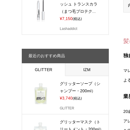
ッシュ トランスカラ
（まつ毛プロテク...
¥7,150
(税込)
Lashaddict
髪
独
最近のおすすめ商品
GLITTER
IZM
マ
よ
グリッターソープ（シ
ャンプー・200ml）
業
¥3,740
(税込)
GLITTER
2
ア
グリッターマスク（ト
リートメント・200ml）