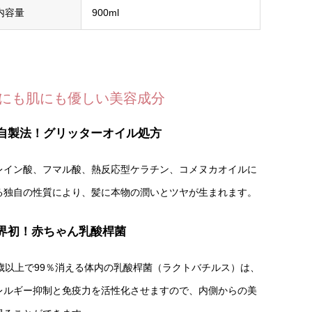
内容量
900ml
にも肌にも優しい美容成分
自製法！グリッターオイル処方
レイン酸、フマル酸、熱反応型ケラチン、コメヌカオイルに
る独自の性質により、髪に本物の潤いとツヤが生まれます。
界初！赤ちゃん乳酸桿菌
0歳以上で99％消える体内の乳酸桿菌（ラクトバチルス）は、
レルギー抑制と免疫力を活性化させますので、内側からの美