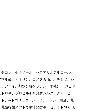
メチコン、セタノール、セテアリルアルコール、
フマル酸、カオリン、コメヌカ油、ハチミツ、シ
ステアロイル加水分解ケラチン（羊毛）、(ジヒド
ヒドロキシプロピル加水分解シルク、グアーヒド
ド、y-ドコサラクトン、フラーレン、白金、乳
、乳酸桿菌／ブドウ果汁発酵液、セラミドNG、セ