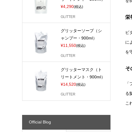
を
¥4,290
(税込)
栄
GLITTER
グリッターソープ（シ
ビ
ャンプー・900ml）
に
¥11,550
(税込)
を
GLITTER
そ
グリッターマスク（ト
リートメント・900ml）
「
¥14,520
(税込)
る
GLITTER
こ
Official Blog