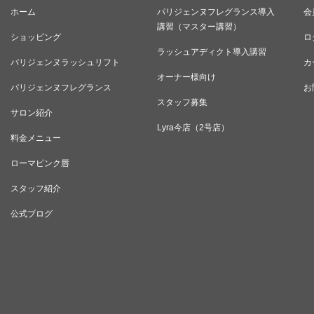
ホーム
パリジェンヌフレグランス導入
会
講習（マスター講習）
ショッピング
ロ
ラッシュアディクト導入講習
パリジェンヌラッシュリフト
カ
オーナー様向け
パリジェンヌフレグランス
お
スタッフ募集
サロン紹介
Lyra今店（2号店）
料金メニュー
ローマピンク唇
スタッフ紹介
公式ブログ