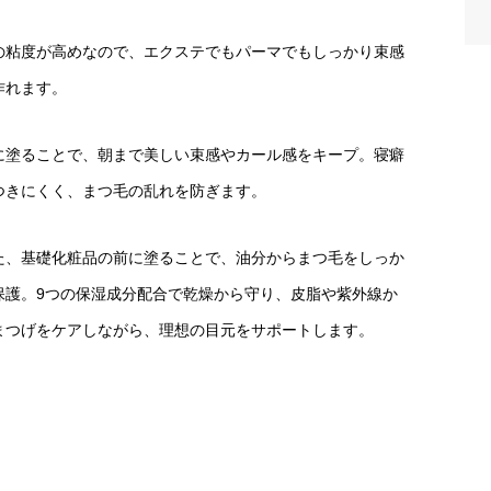
の粘度が高めなので、エクステでもパーマでもしっかり束感
作れます。
に塗ることで、朝まで美しい束感やカール感をキープ。寝癖
つきにくく、まつ毛の乱れを防ぎます。
た、基礎化粧品の前に塗ることで、油分からまつ毛をしっか
保護。9つの保湿成分配合で乾燥から守り、皮脂や紫外線か
まつげをケアしながら、理想の目元をサポートします。