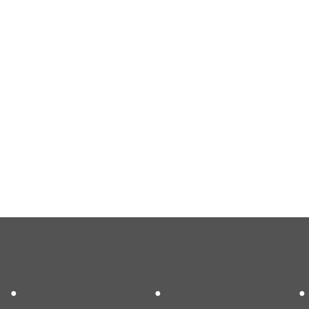
●
●
●