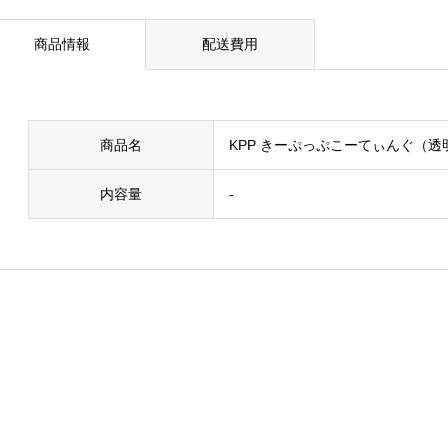
商品情報
配送費用
商品名
KPP きーぷっぷこーてぃんぐ（透
内容量
-